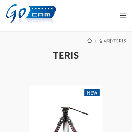
삼각대
TERIS
TERIS
NEW