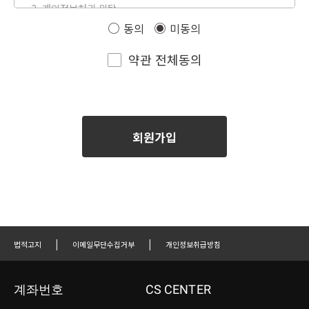
2. 개인정보처리 위탁

① <(주)고캠>('고캠')은(는) 개인정보 처리업무를 위탁하지 
동의
미동의
않습니다.

약관 전체동의
회원가입
|
|
법적고지
이메일무단수집거부
개인정보취급방침
계좌번호
CS CENTER