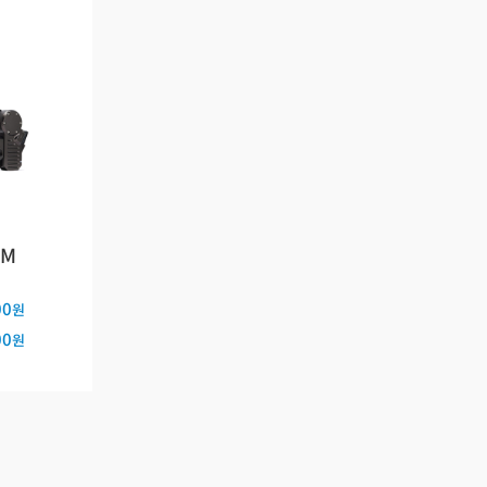
-M
00
원
00
원